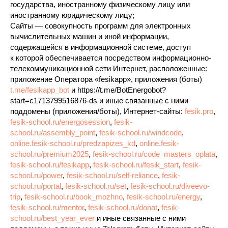
государства, иностранному физическому лицу или
иностранному юридическому лицу;
Сайты — совокупность программ для электронных
вычислительных машин и иной информации,
содержащейся в информационной системе, доступ
к которой обеспечивается посредством информационно-
телекоммуникационной сети Интернет, расположенные:
приложение Оператора «fesikapp», приложения (боты)
t.me/fesikapp_bot
и https://t.me/BotEnergobot?
start=c1713799516876-ds и иные связанные с ними
поддомены (приложения/боты), Интернет-сайты:
fesik.pro
,
fesik-school.ru/energosession
,
fesik-
school.ru/assembly_point
,
fesik-school.ru/windcode
,
online.fesik-school.ru/predzapizes_kd
,
online.fesik-
school.ru/premium2025
,
fesik-school.ru/code_masters_oplata
,
fesik-school.ru/fesikapp
,
fesik-school.ru/fesik_start
,
fesik-
school.ru/power
,
fesik-school.ru/self-reliance
,
fesik-
school.ru/portal
,
fesik-school.ru/set
,
fesik-school.ru/diveevo-
trip
,
fesik-school.ru/book_mozhno
,
fesik-school.ru/energy
,
fesik-school.ru/mentor
,
fesik-school.ru/donat
,
fesik-
school.ru/best_year_ever
и иные связанные с ними