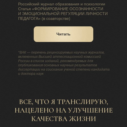
Российский журнал образования и психологии
Статья «ФОРМИРОВАНИЕ ОСОЗНАННОСТИ
И ЭМОЦИОНАЛЬНОЙ РЕГУЛЯЦИИ ЛИЧНОСТИ
ПЕДАГОГА» (в соавторстве)
Читать
*ВАК — перечень рецензируемых научных журналов,
включенных Высшей аттестационной комиссией
России в список изданий, рекомендуемых для
опубликования основных научных результатов
диссертации на соискание ученой степени кандидата
и доктора наук
ВСЕ, ЧТО Я ТРАНСЛИРУЮ,
НАЦЕЛЕНО НА УЛУЧШЕНИЕ
КАЧЕСТВА ЖИЗНИ