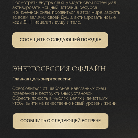
Посмотреть внутрь себя, увидеть свой потенциал,
активировать мощный источник ресурса
и жизненной силы, проявиться в этом мире, засиять
во всём величии своей Души, активировать новые
коды ДНК, исцелить душу и тело.
СООБЩИТЬ О СЛЕДУЮЩЕЙ ПОЕЗДКЕ
ЭНЕРГОСЕССИЯ ОФЛАЙН
Главная цель энергосессии:
Освободиться от шаблонов, навязанных схем
поведения и деструктивных установок.
Обрести ясность в мыслях, целях и действиях,
чтобы выйти на качественно новый уровень жизни.
СООБЩИТЬ О СЛЕДУЮЩЕЙ ВСТРЕЧЕ