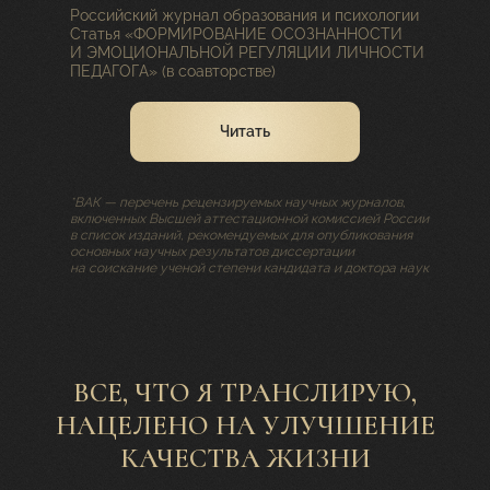
Российский журнал образования и психологии
Статья «ФОРМИРОВАНИЕ ОСОЗНАННОСТИ
И ЭМОЦИОНАЛЬНОЙ РЕГУЛЯЦИИ ЛИЧНОСТИ
ПЕДАГОГА» (в соавторстве)
Читать
*ВАК — перечень рецензируемых научных журналов,
включенных Высшей аттестационной комиссией России
в список изданий, рекомендуемых для опубликования
основных научных результатов диссертации
на соискание ученой степени кандидата и доктора наук
ВСЕ, ЧТО Я ТРАНСЛИРУЮ,
НАЦЕЛЕНО НА УЛУЧШЕНИЕ
КАЧЕСТВА ЖИЗНИ